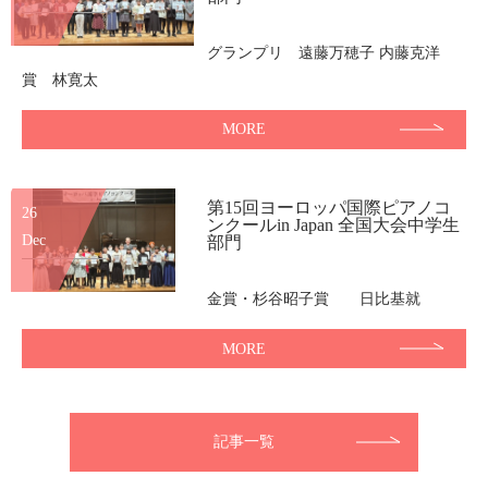
グランプリ 遠藤万穂子 内藤克洋
賞 林寛太
MORE
第15回ヨーロッパ国際ピアノコ
26
ンクールin Japan 全国大会中学生
Dec
部門
金賞・杉谷昭子賞 日比基就
MORE
記事一覧