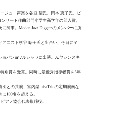
ージュ・声楽を谷垣 望氏、岡本 恵子氏、ピ
コンサート作曲部門小学生高学年の部入賞。
事。Modan Jazz Diggersのメンバーに所
ピアニスト杉谷 昭子氏と出合い、今日に至
ョパンinワルシャワに出演。A.ヤシンスキ
特別賞を受賞。同時に最優秀指導者賞を3年
との共演、室内楽misaTrioの定期演奏な
に100名を超える。
・ピアノ協会代表取締役。