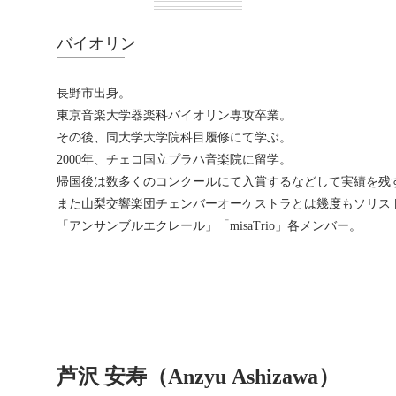
バイオリン
長野市出身。
東京音楽大学器楽科バイオリン専攻卒業。
その後、同大学大学院科目履修にて学ぶ。
2000年、チェコ国立プラハ音楽院に留学。
帰国後は数多くのコンクールにて入賞するなどして実績を残
また山梨交響楽団チェンバーオーケストラとは幾度もソリス
「アンサンブルエクレール」「misaTrio」各メンバー。
芦沢 安寿（Anzyu Ashizawa）