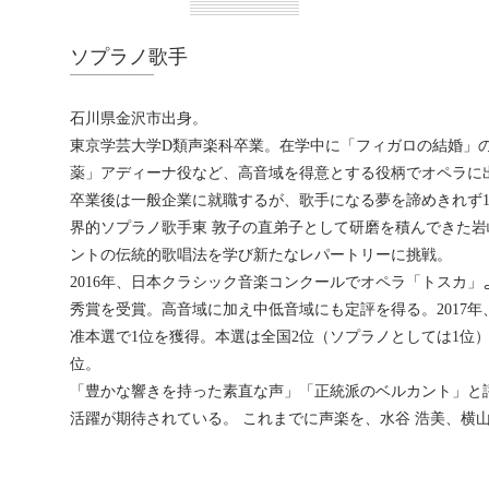
ソプラノ歌手
石川県金沢市出身。
東京学芸大学D類声楽科卒業。在学中に「フィガロの結婚」
薬」アディーナ役など、高音域を得意とする役柄でオペラに
卒業後は一般企業に就職するが、歌手になる夢を諦めきれず13
界的ソプラノ歌手東 敦子の直弟子として研磨を積んできた岩
ントの伝統的歌唱法を学び新たなレパートリーに挑戦。
2016年、日本クラシック音楽コンクールでオペラ「トスカ
秀賞を受賞。高音域に加え中低音域にも定評を得る。2017
准本選で1位を獲得。本選は全国2位（ソプラノとしては1位
位。
「豊かな響きを持った素直な声」「正統派のベルカント」と
活躍が期待されている。 これまでに声楽を、水谷 浩美、横山