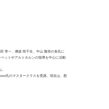
田 準一、佛坂 咲千生、中山 隆崇の各氏に
トランペットやアルトホルンの指導を中心に活動
ぶ。
anner氏のマスタークラスを受講。現在は、慰