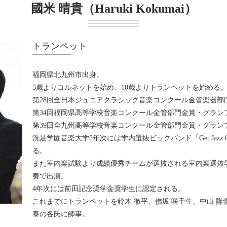
國米 晴貴（Haruki Kokumai）
トランペット
福岡県北九州市出身。
5歳よりコルネットを始め、10歳よりトランペットを始める
第28回全日本ジュニアクラシック音楽コンクール金管楽器部
第34回福岡県高等学校音楽コンクール金管部門金賞・グラン
第39回全九州高等学校音楽コンクール金管部門金賞・グラン
洗足学園音楽大学2年次には学内選抜ビックバンド「Get Jazz 
る。
また室内楽試験より成績優秀チームが選抜される室内楽選抜
奏で出演。
4年次には前田記念奨学金奨学生に認定される。
これまでにトランペットを鈴木 徹平、佛坂 咲千生、中山 隆
泰の各氏に師事。