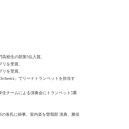
。
門高校生の部第5位入賞。
プリを受賞。
プリを受賞。
Orchestra」でリードトランペットを担当す
学生チームによる演奏会にトランペット5重
崇の各氏に師事。室内楽を曽我部 清典、勝俣