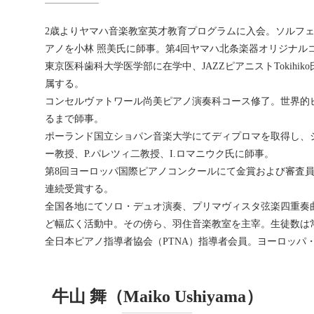
2歳よりヤマハ音楽教室英才教育プログラムに入会。ソルフェ
アノを小林 照美氏に師事。第4回ヤマハ北条楽器オリジナル
東京医科歯科大学医学部に在学中、JAZZピアニストTokihiko氏に師
属する。
コンセルヴァトワール尚美ピアノ演奏科コース修了。世界的
るまで師事。
ポーランド国立ショパン音楽大学にてディプロマを取得し、シ
ー教授、P.パレツィ二教授、I.ロマニウク氏に師事。
第8回ヨーロッパ国際ピアノコンクールにて金賞および審査員
連続受賞する。
全国各地にてソロ・デュオ演奏、プリマヴィスタ弦楽四重奏曲団
ど幅広く活動中。その傍ら、羽住音楽教室を主宰。生徒数は常
全日本ピアノ指導者協会（PTNA）指導者会員。ヨーロッパ
牛山 舞（Maiko Ushiyama）