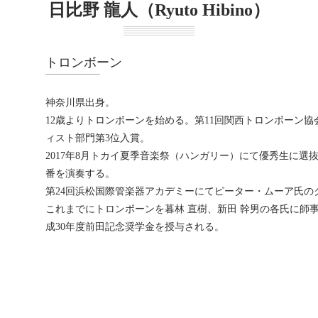
日比野 龍人（Ryuto Hibino）
トロンボーン
神奈川県出身。
12歳よりトロンボーンを始める。第11回関西トロンボーン
ィスト部門第3位入賞。
2017年8月トカイ夏季音楽祭（ハンガリー）にて優秀生に選
番を演奏する。
第24回浜松国際管楽器アカデミーにてピーター・ムーア氏の
これまでにトロンボーンを暮林 直樹、新田 幹男の各氏に師
成30年度前田記念奨学金を授与される。