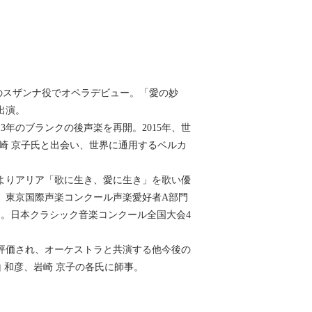
のスザンナ役でオペラデビュー。「愛の妙
出演。
年のブランクの後声楽を再開。2015年、世
崎 京子氏と出会い、世界に通用するベルカ
」よりアリア「歌に生き、愛に生き」を歌い優
年、東京国際声楽コンクール声楽愛好者A部門
）。日本クラシック音楽コンクール全国大会4
評価され、オーケストラと共演する他今後の
 和彦、岩崎 京子の各氏に師事。