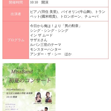
開催時間
10:10 開演
ピアノ(羽住 美里)、バイオリン(牛山舞)、トラン
出演者
ペット(國米晴貴)、トロンボーン、チューバ
今日から俺は！より「男の勲章」
シング・シング・シング
イン ザ ムード
プログラム
サザエさん
ルパン三世のテーマ
モンスターハンター
アンダー・ザ・シー ほか