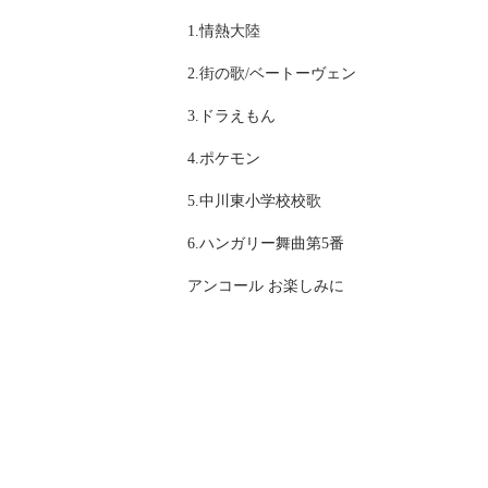
1.情熱大陸
2.街の歌/ベートーヴェン
3.ドラえもん
4.ポケモン
5.中川東小学校校歌
6.ハンガリー舞曲第5番
アンコール お楽しみに