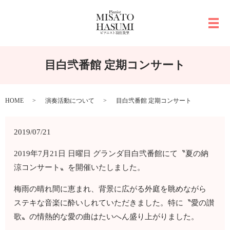
メ
目白弐番館 定期コンサート
HOME
演奏活動について
目白弐番館 定期コンサート
2019/07/21
2019年7月21日 日曜日 グランダ目白弐番館にて〝夏の納
涼コンサート〟を開催いたしました。
梅雨の晴れ間に恵まれ、背景に広がる外庭を眺めながら
ステキな音楽に酔いしれていただきました。特に〝愛の讃
歌〟の情熱的な愛の曲はたいへん盛り上がりました。