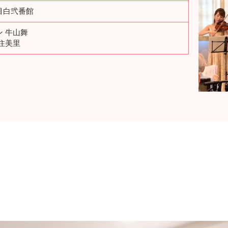
目白弐番館
ン 牛山舞
住美里