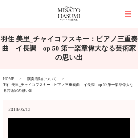
メ
羽住 美里_チャイコフスキー：ピアノ三重奏
曲 イ長調 op 50 第一楽章偉大なる芸術家
の思い出
HOME
演奏活動について
羽住 美里_チャイコフスキー：ピアノ三重奏曲 イ長調 op 50 第一楽章偉大な
る芸術家の思い出
2018/05/13