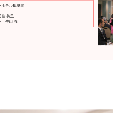
ーホテル鳳凰間
羽住 美里
ン 牛山 舞