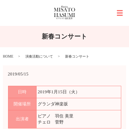
メ
新春コンサート
HOME
演奏活動について
新春コンサート
2019/05/15
日時
2019年1月15日（火）
開催場所
グランダ神楽坂
ピアノ 羽住 美里
出演者
チェロ 菅野