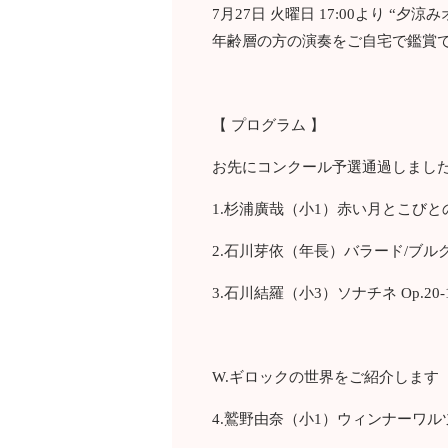
7月27日 火曜日 17:00より
年齢層の方の演奏をご自宅で鑑賞
【 プログラム 】
お先にコンクール予選通過しまし
1.杉浦廣哉（小1）赤い月とこびと
2.石川芽依（年長）バラード/ブル
3.石川結羅（小3）ソナチネ Op.20-
W.ギロックの世界をご紹介します
4.鷲野由奈（小1）ウィンナーワル