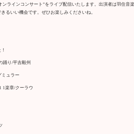
 “夕涼みオンラインコンサート”をライブ配信いたします。出演者は羽住
できるいい機会です。ぜひお楽しみくださいね。
た！
の踊り/平吉毅州
グミュラー
1 1楽章/クーラウ
ツ