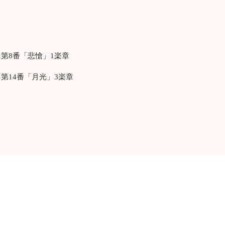
タ第8番「悲愴」1楽章
タ第14番「月光」3楽章