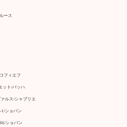
ブルース
ロコフィエフ
エット/バッハ
ヴァルス/シャブリエ
-1/ショパン
66/ショパン