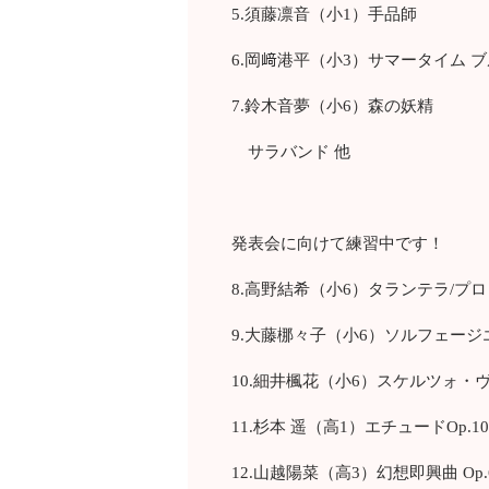
5.須藤凛音（小1）手品師
6.岡﨑港平（小3）サマータイム 
7.鈴木音夢（小6）森の妖精
サラバンド 他
発表会に向けて練習中です！
8.高野結希（小6）タランテラ/プ
9.大藤梛々子（小6）ソルフェージ
10.細井楓花（小6）スケルツォ・
11.杉本 遥（高1）エチュードOp.10
12.山越陽菜（高3）幻想即興曲 Op.