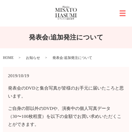
メ
発表会:追加発注について
HOME
お知らせ
発表会:追加発注について
2019/10/19
発表会のDVDと集合写真が皆様のお手元に届いたころと思
います。
ご自身の部以外のDVDや、演奏中の個人写真データ
（30〜100枚程度）を以下の金額でお買い求めいただくこ
とができます。