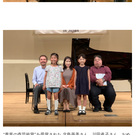
“青葉の森芸術賞”を受賞された 北島亜美さん、川田眞子さん。おめ